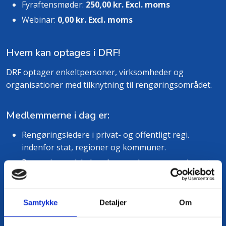
Fyraftensmøder:
250,00​
kr. Excl. moms
​Webinar:
0,00
kr. Excl. moms
Hvem kan optages i DRF!
DRF optager enkeltpersoner, virksomheder og
organisationer med tilknytning til rengøringsområdet.​
Medlemmerne i dag er:
Rengøringsledere i privat- og offentligt regi.
indenfor stat, regioner og kommuner.
Rengøringsselskaber, leverandører og producenter.
Uddannelsescentre og institutioner.
Arbejdsgivere og fagforbund.
Samtykke
Detaljer
Om
Rådgivere og indkøbere.