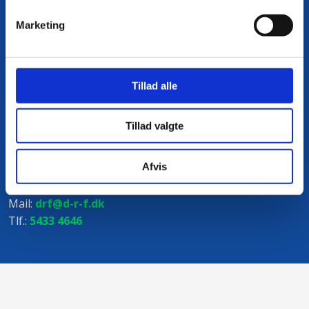
fra 1 firmaadresse
Marketing
Årskontingent
3.180,00​ kr. Excl. moms
Tillad alle
Vi håber at ovenstående har vagt din interesse for DRF.
Ønsker du mere viden om foreningen grundlag kan du
Tillad valgte
desuden læse
foreningens vedtægter
.
Ønsker du at blive medlem, eller blot høre nærmere, så
Afvis
kontakt os på:
Mail:
drf@d-r-f.dk
Tlf.:
5433 4646