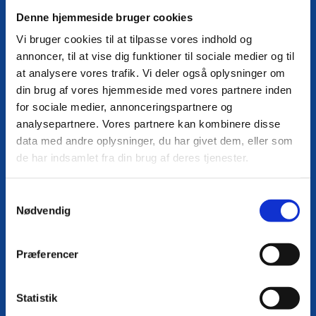
Denne hjemmeside bruger cookies
Vi bruger cookies til at tilpasse vores indhold og
Medlemsform
annoncer, til at vise dig funktioner til sociale medier og til
​Privatmedlem
at analysere vores trafik. Vi deler også oplysninger om
din brug af vores hjemmeside med vores partnere inden
Medlemspakke
for sociale medier, annonceringspartnere og
1 fagblad Rent i Danmark
analysepartnere. Vores partnere kan kombinere disse
1 tilmelding til DRF’s
data med andre oplysninger, du har givet dem, eller som
arrangementer til medlemspris
de har indsamlet fra din brug af deres tjenester.
Årskontingent
​810,00 kr. Excl. moms
Samtykkevalg
Nødvendig
Medlemsform
Firmamedlem
Præferencer
Medlemspakke
5 fagblade Rent i Danmark
Statistik
Fri tilmelding til DRF’s arrangementer til medlemspris